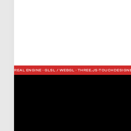
UNREAL ENGINE · GLSL / WEBGL · THREE.JS
·
TOUCHDESIGNER · U