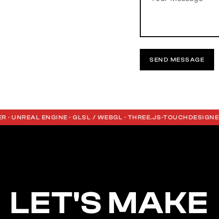
NREAL ENGINE · GLSL / WEBGL · THREE.JS
·
TOUCHDESIGNER · U
LET'S MAKE